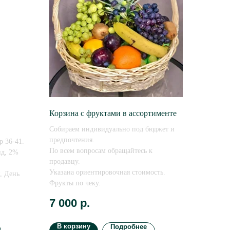
Корзина с фруктами в ассортименте
Собираем индивидуально под бюджет и
предпочтения.
р 36-41.
По всем вопросам обращайтесь к
ид, 2%
продавцу.
Указана ориентировочная стоимость.
, День
Фрукты по чеку.
7 000
р.
В корзину
Подробнее