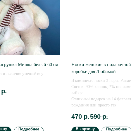
игрушка Мишка белый 60 см
Носки женские в подарочной
коробке для Любимой
и и наличие уточняйте у
.
В комплекте носки 3 пары. Разме
Состав: 90% хлопок, *% полиам
р.
лайкра.
Отличный подарок на 14 февраля
рождения или просто так.
470
р.
590
р.
зину
В корзину
Подробнее
Подробнее