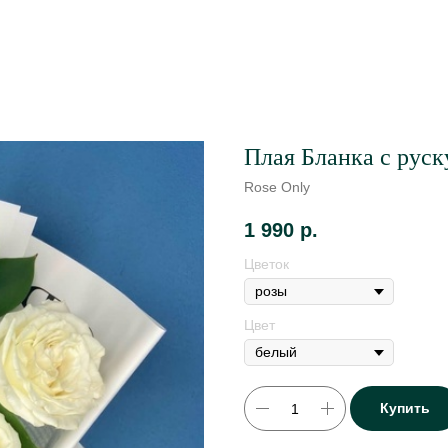
Плая Бланка с рус
Rose Only
1 990
р.
Цветок
Цвет
Купить