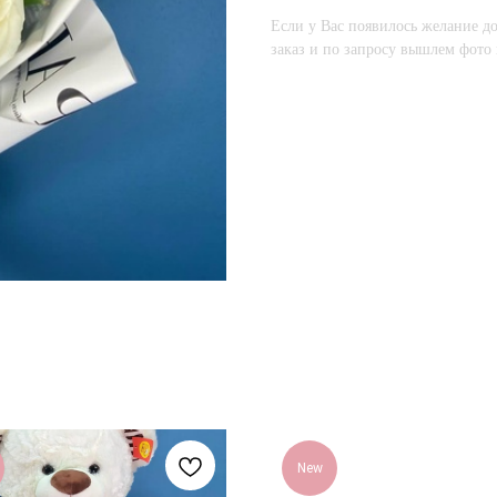
Если у Вас появилось желание до
заказ и по запросу вышлем фото 
New