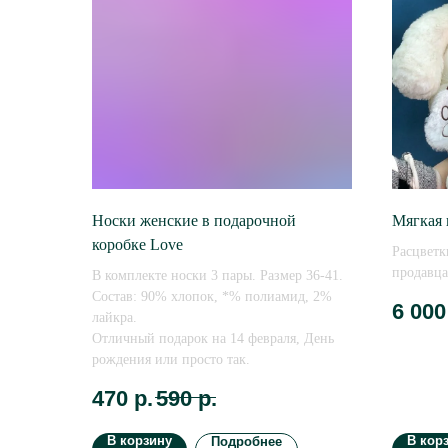
Носки женские в подарочной
Мягкая 
коробке Love
Расцветк
продавца
В комплекте носки 3 пары. Размер 36-41.
Состав: 90% хлопок, *% полиамид, 2%
6 000
лайкра.
Отличный подарок на 14 февраля, День
рождения или просто так.
470
р.
590
р.
В корзину
В кор
Подробнее