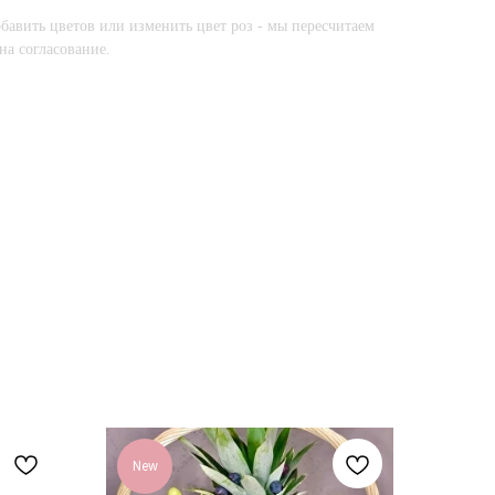
бавить цветов или изменить цвет роз - мы пересчитаем
на согласование.
New