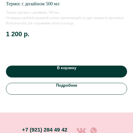
Термос с дизайном 500 мл
Но
Термос-кружка с дизайном, 500 мл.
В к
Оснащена удобной крышкой плотно прилегающей, не дает жидкости пролиться.
2% 
Используется для сохранения тепла и холода.
Отл
з
1 200
р.
4
В корзину
Подробнее
+7 (921) 284 49 42