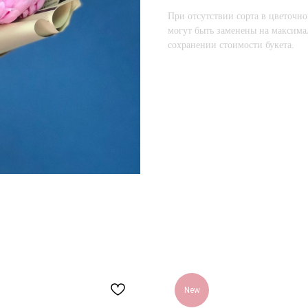
При отсутствии сорта в цветочно
могут быть заменены на максима
сохранении стоимости букета.
New