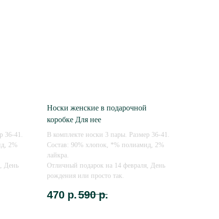
Носки женские в подарочной
коробке Для нее
р 36-41.
В комплекте носки 3 пары. Размер 36-41.
ид, 2%
Состав: 90% хлопок, *% полиамид, 2%
лайкра.
, День
Отличный подарок на 14 февраля, День
рождения или просто так.
470
р.
590
р.