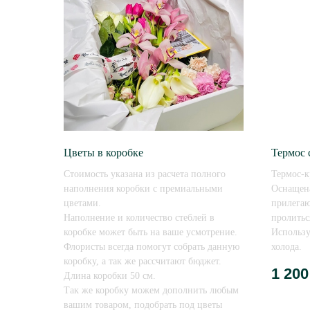
Цветы в коробке
Термос 
Стоимость указана из расчета полного
Термос-к
наполнения коробки с премиальными
Оснащен
цветами.
прилегаю
Наполнение и количество стеблей в
пролитьс
коробке может быть на ваше усмотрение.
Использу
Флористы всегда помогут собрать данную
холода.
коробку, а так же рассчитают бюджет.
1 200
Длина коробки 50 см.
Так же коробку можем дополнить любым
вашим товаром, подобрать под цветы