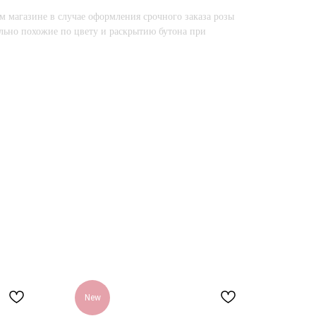
м магазине в случае оформления срочного заказа розы
льно похожие по цвету и раскрытию бутона при
New