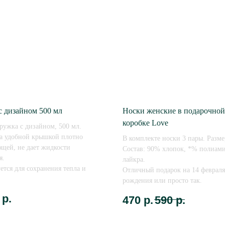
с дизайном 500 мл
Носки женские в подарочной
коробке Love
ружка с дизайном, 500 мл.
а удобной крышкой плотно
В комплекте носки 3 пары. Разме
щей, не дает жидкости
Состав: 90% хлопок, *% полиам
я.
лайкра.
ется для сохранения тепла и
Отличный подарок на 14 февраля
рождения или просто так.
р.
470
р.
590
р.