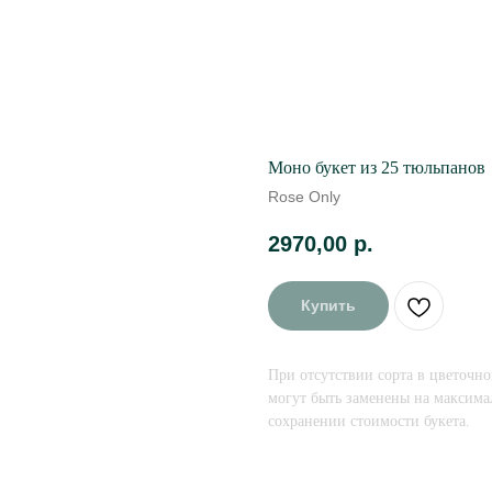
Моно букет из 25 тюльпанов
Rose Only
2970,00
р.
Купить
При отсутствии сорта в цветочно
могут быть заменены на максима
сохранении стоимости букета.